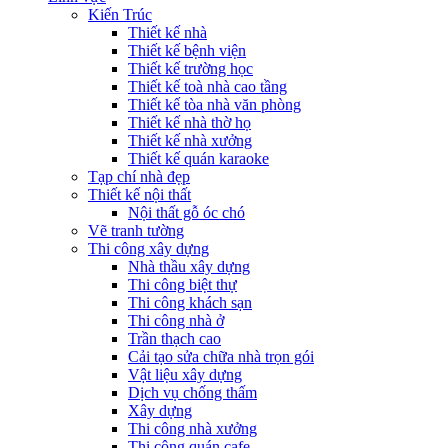
Kiến Trúc
Thiết kế nhà
Thiết kế bệnh viện
Thiết kế trường học
Thiết kế toà nhà cao tầng
Thiết kế tòa nhà văn phòng
Thiết kế nhà thờ họ
Thiết kế nhà xưởng
Thiết kế quán karaoke
Tạp chí nhà đẹp
Thiết kế nội thất
Nội thất gỗ óc chó
Vẽ tranh tường
Thi công xây dựng
Nhà thầu xây dựng
Thi công biệt thự
Thi công khách sạn
Thi công nhà ở
Trần thạch cao
Cải tạo sửa chữa nhà trọn gói
Vật liệu xây dựng
Dịch vụ chống thấm
Xây dựng
Thi công nhà xưởng
Thi công quán cafe