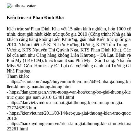
Kiến trúc sư Phan Đình Kha
Kiến trúc sư Phan Đình Kha với 15 năm kinh nghiệm, hơn 1000 c
trình, đoạt giải nhất kiến trúc quốc gia 2010 (Công trình: Nhà ga ha
khách cảng hàng không Liên Khương, giải nhất Kiến trúc quốc gia
2010. Nhóm thiết kế: KTS Lưu Hướng Dương, KTS Trần Trung
Vương, KTS Nguyễn Thị Quỳnh Nga, KTS Phan Đình Kha). Các 
kế của anh như Cảng hàng không Liên Khương – Đà Lạt, Bệnh vi
Phú Mỹ (TP.HCM), khách sạn 4 sao Phú Mỹ – Sóc Trăng. Nhà hà
Miss Sài Gòn. Homestay Đà Lạt của vợ chồng danh hài Trường Gi
Nhã Phương.
Tham khảo:
- https://ashui.com/mag/chuyenmuc/kien-truc/4493-nha-ga-hang-k
lien-khuong-mau-tuong-tuong.html
- https://dangcongsan.vn/tu-tuong-van-hoa/cong-bo-giai-thuong-kie
truc-quoc-gia-nam-2010-62481.html
- https://danviet.vn/doc-dao-hai-giai-thuong-kien-truc-quoc-gia-
777746293.htm
- https://kienviet.net/2011/03/14/ket-qua-giai-thuong-kien-truc-quoc
2010/
- https://baoxaydung.com.vn/trien-lam-giai-thuong-kien-truc-viet-n
22261.html