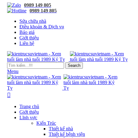
0989 149 805
0989 149 805
Sửa chữa nhà
Điều khoản & Dịch vụ
Báo giá
Giới thiệu
Liên hệ
Search
Menu
Trang chủ
Giới thiệu
Lĩnh vực
Kiến Trúc
Thiết kế nhà
Thiết kế bệnh viện