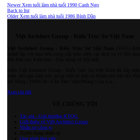
Newer
Xem tuổi làm nhà tuổi 1990 Canh Ngọ
Back to list
Older
Xem tuổi làm nhà tuổi 1986 Bính Dần
Việt Architect Group - Kiến Trúc Sư Việt Nam
Việt Architect Group - Kiến Trúc Sư Việt Nam
(VAG) đượ
thành lập với mục tiêu cung cấp toàn diện các dịch vụ có liên qu
đến lĩnh vực Kiến trúc - Xây dựng và Nội thất.
Hiện Việt Architect Group - Kiến Trúc Sư Việt Nam đã xây dựn
được đội ngũ kiến trúc sư tại một số tỉnh và thành phố lớn Hà Nội
Đà Nẵng / TP.HCM / Cần Thơ / Hải Phòng / Gia Lai...
Xem chi tiết
VỀ CHÚNG TÔI
Tác giả - Giải thưởng KTQG
Giới thiệu về Việt Architect Group
Nhân sự công ty
Tuyển dụng nhân sự
Quy trình làm việc