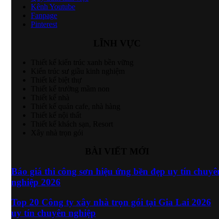
Kênh Youtube
Fanpage
Pinterest
LĨNH VỰC
Thiết kế kiến trúc xanh bền vững
Kiến trúc sư giầu kinh nghiệm
Thiết kế biệt thự
Thiết kế trường mầm non
Thiết kế nhà
Thiết kế quán cafe, nhà hàng
Thiết kế nội thất
Thiết kế khách sạn, Resort
Xây nhà trọn gói
BÀI VIẾT MỚI
Báo giá thi công sơn hiệu ứng bền đẹp uy tín chuyê
nghiệp 2026
Top 20 Công ty xây nhà trọn gói tại Gia Lai 2026
uy tín chuyên nghiệp