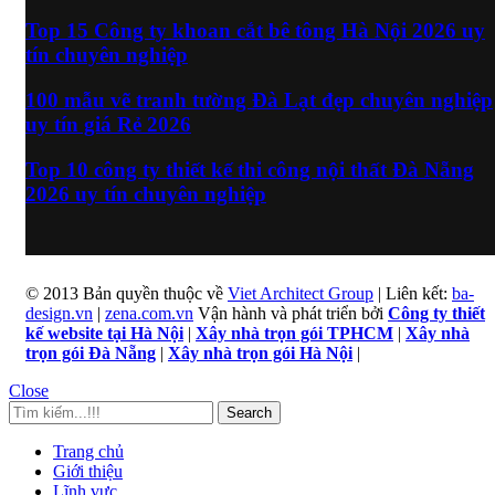
Top 15 Công ty khoan cắt bê tông Hà Nội 2026 uy
tín chuyên nghiệp
100 mẫu vẽ tranh tường Đà Lạt đẹp chuyên nghiệp
uy tín giá Rẻ 2026
Top 10 công ty thiết kế thi công nội thất Đà Nẵng
2026 uy tín chuyên nghiệp
© 2013 Bản quyền thuộc về
Viet Architect Group
| Liên kết:
ba-
design.vn
|
zena.com.vn
Vận hành và phát triển bởi
Công ty thiết
kế website tại Hà Nội
|
Xây nhà trọn gói TPHCM
|
Xây nhà
trọn gói Đà Nẵng
|
Xây nhà trọn gói Hà Nội
|
Close
Search
Trang chủ
Giới thiệu
Lĩnh vực