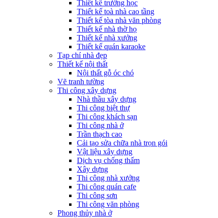
Thiết kế trường học
Thiết kế toà nhà cao tầng
Thiết kế tòa nhà văn phòng
Thiết kế nhà thờ họ
Thiết kế nhà xưởng
Thiết kế quán karaoke
Tạp chí nhà đẹp
Thiết kế nội thất
Nội thất gỗ óc chó
Vẽ tranh tường
Thi công xây dựng
Nhà thầu xây dựng
Thi công biệt thự
Thi công khách sạn
Thi công nhà ở
Trần thạch cao
Cải tạo sửa chữa nhà trọn gói
Vật liệu xây dựng
Dịch vụ chống thấm
Xây dựng
Thi công nhà xưởng
Thi công quán cafe
Thi công sơn
Thi công văn phòng
Phong thủy nhà ở