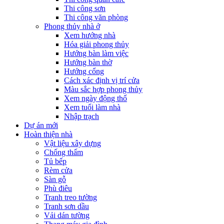
Thi công sơn
Thi công văn phòng
Phong thủy nhà ở
Xem hướng nhà
Hóa giải phong thủy
Hướng bàn làm việc
Hướng bàn thờ
Hướng cổng
Cách xác định vị trí cửa
Màu sắc hợp phong thủy
Xem ngày động thổ
Xem tuổi làm nhà
Nhập trạch
Dự án mới
Hoàn thiện nhà
Vật liệu xây dựng
Chống thấm
Tủ bếp
Rèm cửa
Sàn gỗ
Phù điêu
Tranh treo tường
Tranh sơn dầu
Vải dán tường