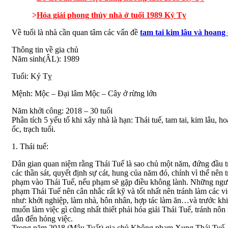
>
Hóa giải phong thủy nhà ở tuổi 1989 Kỷ Tỵ
Về tuổi là nhà cần quan tâm các vấn đề
tam tai kim lâu và hoang
Thông tin về gia chủ
Năm sinh(ÂL): 1989
Tuổi: Kỷ Tỵ
Mệnh: Mộc – Đại lâm Mộc – Cây ở rừng lớn
Năm khởi công: 2018 – 30 tuổi
Phân tích 5 yếu tố khi xây nhà là hạn: Thái tuế, tam tai, kim lâu, h
ốc, trạch tuổi.
1. Thái tuế:
Dân gian quan niệm rằng Thái Tuế là sao chủ một năm, đứng đầu 
các thần sát, quyết định sự cát, hung của năm đó, chính vì thế nên 
phạm vào Thái Tuế, nếu phạm sẽ gặp điều không lành. Những ngư
phạm Thái Tuế nên cân nhắc rất kỹ và tốt nhất nên tránh làm các vi
như: khởi nghiệp, làm nhà, hôn nhân, hợp tác làm ăn…và trước khi
muốn làm việc gì cũng nhất thiết phải hóa giải Thái Tuế, tránh nôn
dẫn đến hỏng việc.
Trong năm 2018 (Mậu Tuất) gia chủ Không phạm Xung Thái Tuế.