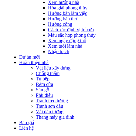
Xem hướng nhà
Hóa giải phong thủy
Hướng bàn làm việc
Hướng bàn thờ
Hướng cổng
Cách xác định vị trí cửa
Màu sắc hợp phong thủy
Xem ngày động thổ
Xem tuổi làm nhà
Nhập trạch
Dự án mới
Hoàn thiện nhà
Vật liệu xây dựng
Chống thấm
Tủ bếp
Rèm cửa
Sàn gỗ
Phù điêu
Tranh treo tường
Tranh sơn dầu
Vải dán tường
Thang máy gia đình
Báo giá
Liên hệ