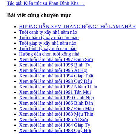
Tác giả: Kiến trúc sư Phan Đình Kha
→
Bài viết cùng chuyên mục
HƯỚNG DẪN XEM THÁNG ĐỘNG THỔ LÀM NHÀ 
Tuổi canh tý xây nhà năm nào
Tuổi nhâm tý xây nhà năm nào
Tuổi giáp tý xây nhà năm nào
Tuổi bính tý xây nhà năm nào
Hướng dẫn chọn tuổi xông nhà
Xem tuổi làm nhà tuổi 1997 Đinh Sửu
Xem tuổi làm nhà tuổi 1996 Bính Tý
Xem tuổi làm nhà tuổi 1995 Ất Hợi
Xem tuổi làm nhà tuổi 1994 Giáp Tuất
Xem tuổi làm nhà tuổi 1993 Quý Dậu
Xem tuổi làm nhà tuổi 1992 Nhâm Thân
Xem tuổi làm nhà tuổi 1991 Tân Mùi
Xem tuổi làm nhà tuổi 1990 Canh Ngọ
Xem tuổi làm nhà tuổi 1986 Bính Dần
Xem tuổi làm nhà tuổi 1987 Đinh Mão
Xem tuổi làm nhà tuổi 1988 Mậu Thìn
Xem tuổi làm nhà tuổi 1985 Ất Sửu
Xem tuổi làm nhà tuổi 1984 Giáp Tý
Xem tuổi làm nhà tuổi 1983 Quý Hợi