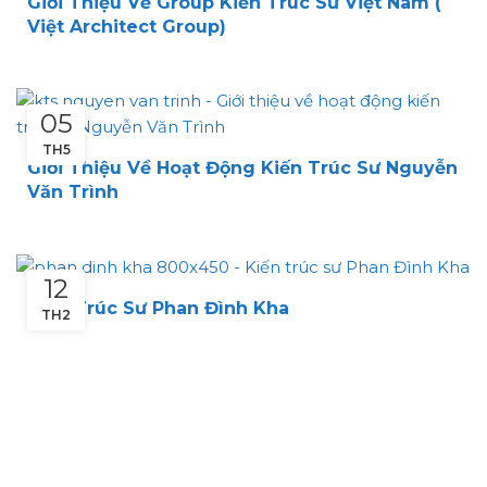
Giới Thiệu Về Group Kiến Trúc Sư Việt Nam (
Việt Architect Group)
05
TH5
Giới Thiệu Về Hoạt Động Kiến Trúc Sư Nguyễn
Văn Trình
12
Kiến Trúc Sư Phan Đình Kha
TH2