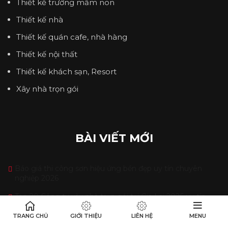
Thiết kế trường mầm non
Thiết kế nhà
Thiết kế quán cafe, nhà hàng
Thiết kế nội thất
Thiết kế khách sạn, Resort
Xây nhà trọn gói
BÀI VIẾT MỚI
Báo giá thi công sơn hiệu ứng bền đẹp uy tín chuyên
nghiệp 2026
Top 20 Công ty xây nhà trọn gói tại Gia Lai 2026 uy tín
chuyên nghiệp
TRANG CHỦ
GIỚI THIỆU
LIÊN HỆ
MENU
Top 15 Công ty khoan cắt bê tông Hà Nội 2026 uy tín