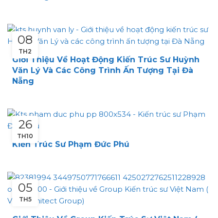
08
TH2
Giới Thiệu Về Hoạt Động Kiến Trúc Sư Huỳnh
Văn Lý Và Các Công Trình Ấn Tượng Tại Đà
Nẵng
26
TH10
Kiến Trúc Sư Phạm Đức Phú
05
TH5