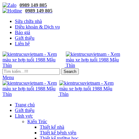
0989 149 805
0989 149 805
Sửa chữa nhà
Điều khoản & Dịch vụ
Báo giá
Giới thiệu
Liên hệ
Search
Menu
Trang chủ
Giới thiệu
Lĩnh vực
Kiến Trúc
Thiết kế nhà
Thiết kế bệnh viện
Thiết kế trường học