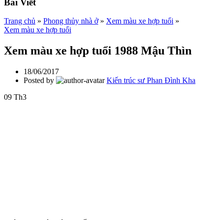
Bài Viết
Trang chủ
»
Phong thủy nhà ở
»
Xem màu xe hợp tuổi
»
Xem màu xe hợp tuổi
Xem màu xe hợp tuổi 1988 Mậu Thìn
18/06/2017
Posted by
Kiến trúc sư Phan Đình Kha
09
Th3