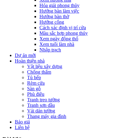
Hóa giải phong thủy
Hướng bàn làm việc
Hướng bàn thờ
Hướng cổng
Cách xác định vị trí cửa
Màu sắc hợp phong thủy
Xem ngày động thổ
Xem tuổi làm nhà
Nhập trạch
Dự án mới
Hoàn thiện nhà
Vật liệu xây dựng
Chống thấm
Tủ bếp
Rèm cửa
Sàn gỗ
Phù điêu
Tranh treo tường
Tranh sơn dầu
Vải dán tường
Thang máy gia đình
Báo giá
Liên hệ