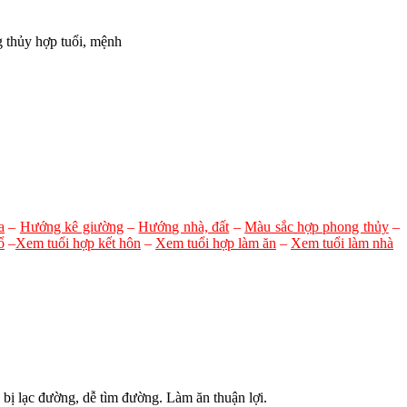
 thủy hợp tuổi, mệnh
a
–
Hướng kê giường
–
Hướng nhà, đất
–
Màu sắc hợp phong thủy
–
ổ
–
Xem tuổi hợp kết hôn
–
Xem tuổi hợp làm ăn
–
Xem tuổi làm nhà
bị lạc đường, dễ tìm đường. Làm ăn thuận lợi.