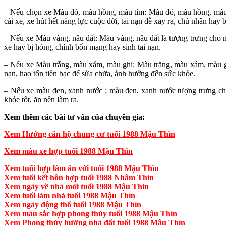
– Nếu chọn xe Màu đỏ, màu hồng, màu tím: Màu đỏ, màu hồng, màu 
cái xe, xe hút hết năng lực cuộc đời, tai nạn dễ xảy ra, chủ nhân hay 
– Nếu xe Màu vàng, nâu đất: Màu vàng, nâu đất là tượng trưng cho
xe hay bị hỏng, chính bổn mạng hay sinh tai nạn.
– Nếu xe Màu trắng, màu xám, màu ghi: Màu trắng, màu xám, màu gh
nạn, hao tốn tiền bạc để sửa chữa, ảnh hưởng đến sức khỏe.
– Nếu xe màu đen, xanh nước : màu đen, xanh nước tượng trưng ch
khỏe tốt, ăn nên làm ra.
Xem thêm các bài tư vấn của chuyên gia:
Xem Hướng căn hộ chung cư tuổi 1988 Mậu Thìn
Xem màu xe hợp tuổi 1988 Mậu Thìn
Xem tuổi hợp làm ăn với tuổi 1988 Mậu Thìn
Xem tuổi kết hôn hợp tuổi 1988 Nhâm Thìn
Xem ngày về nhà mới tuổi 1988 Mậu Thìn
Xem tuổi làm nhà tuổi 1988 Mậu Thìn
Xem ngày động thổ tuổi 1988 Mậu Thìn
Xem màu sắc hợp phong thủy tuổi 1988 Mậu Thìn
Xem Phong thủy hướng nhà đất tuổi 1988 Mậu Thìn