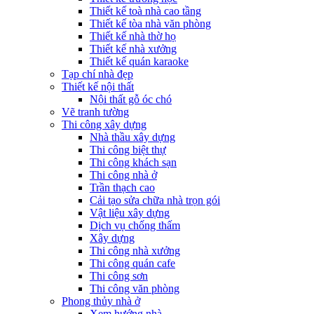
Thiết kế toà nhà cao tầng
Thiết kế tòa nhà văn phòng
Thiết kế nhà thờ họ
Thiết kế nhà xưởng
Thiết kế quán karaoke
Tạp chí nhà đẹp
Thiết kế nội thất
Nội thất gỗ óc chó
Vẽ tranh tường
Thi công xây dựng
Nhà thầu xây dựng
Thi công biệt thự
Thi công khách sạn
Thi công nhà ở
Trần thạch cao
Cải tạo sửa chữa nhà trọn gói
Vật liệu xây dựng
Dịch vụ chống thấm
Xây dựng
Thi công nhà xưởng
Thi công quán cafe
Thi công sơn
Thi công văn phòng
Phong thủy nhà ở
Xem hướng nhà