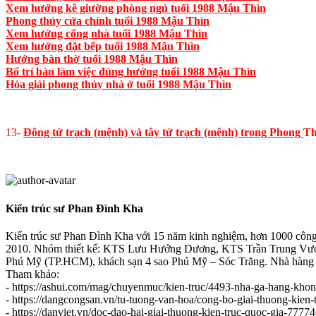
Xem hướng kê giường phòng ngủ tuổi 1988 Mậu Thìn
Phong thủy cửa chính tuổi 1988 Mậu Thìn
Xem hướng cổng nhà tuổi 1988 Mậu Thìn
Xem hướng đặt bếp tuổi 1988 Mậu Thìn
Hướng bàn thờ tuổi 1988 Mậu Thìn
Bố trí bàn làm việc đúng hướng tuổi 1988 Mậu Thìn
Hóa giải phong thủy nhà ở tuổi 1988 Mậu Thìn
13-
Đông tứ trạch (mệnh) và tây tứ trạch (mệnh) trong Phong
T
Kiến trúc sư Phan Đình Kha
Kiến trúc sư Phan Đình Kha với 15 năm kinh nghiệm, hơn 1000 công trình
2010. Nhóm thiết kế: KTS Lưu Hướng Dương, KTS Trần Trung Vư
Phú Mỹ (TP.HCM), khách sạn 4 sao Phú Mỹ – Sóc Trăng. Nhà hàng 
Tham khảo:
- https://ashui.com/mag/chuyenmuc/kien-truc/4493-nha-ga-hang-kho
- https://dangcongsan.vn/tu-tuong-van-hoa/cong-bo-giai-thuong-kie
- https://danviet.vn/doc-dao-hai-giai-thuong-kien-truc-quoc-gia-777