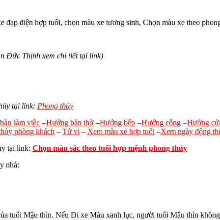
e đạp điện hợp tuổi, chọn màu xe tương sinh, Chọn màu xe theo phong
Đức Thịnh xem chi tiết tại link)
ủy tại link:
Phong thủy
bàn làm việc
–
Hướng bàn thờ
–
Hướng bếp
–
Hướng cổng
–
Hướng cử
thủy phòng khách
–
Tử vi
–
Xem màu xe hợp tuổi
–
Xem ngày động th
y tại link:
Chọn màu sắc theo tuổi hợp mệnh phong thủy
y nhà:
a tuổi Mậu thìn. Nếu Đi xe Màu xanh lục, người tuổi Mậu thìn không 