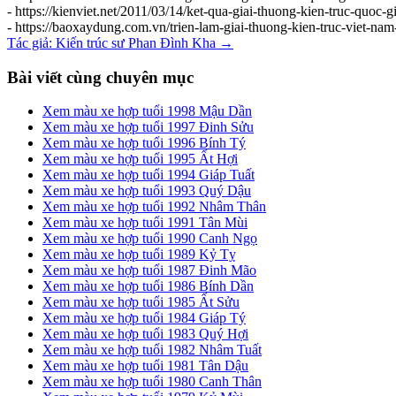
- https://kienviet.net/2011/03/14/ket-qua-giai-thuong-kien-truc-quoc-g
- https://baoxaydung.com.vn/trien-lam-giai-thuong-kien-truc-viet-na
Tác giả: Kiến trúc sư Phan Đình Kha
→
Bài viết cùng chuyên mục
Xem màu xe hợp tuổi 1998 Mậu Dần
Xem màu xe hợp tuổi 1997 Đinh Sửu
Xem màu xe hợp tuổi 1996 Bính Tý
Xem màu xe hợp tuổi 1995 Ất Hợi
Xem màu xe hợp tuổi 1994 Giáp Tuất
Xem màu xe hợp tuổi 1993 Quý Dậu
Xem màu xe hợp tuổi 1992 Nhâm Thân
Xem màu xe hợp tuổi 1991 Tân Mùi
Xem màu xe hợp tuổi 1990 Canh Ngọ
Xem màu xe hợp tuổi 1989 Kỷ Tỵ
Xem màu xe hợp tuổi 1987 Đinh Mão
Xem màu xe hợp tuổi 1986 Bính Dần
Xem màu xe hợp tuổi 1985 Ất Sửu
Xem màu xe hợp tuổi 1984 Giáp Tý
Xem màu xe hợp tuổi 1983 Quý Hợi
Xem màu xe hợp tuổi 1982 Nhâm Tuất
Xem màu xe hợp tuổi 1981 Tân Dậu
Xem màu xe hợp tuổi 1980 Canh Thân