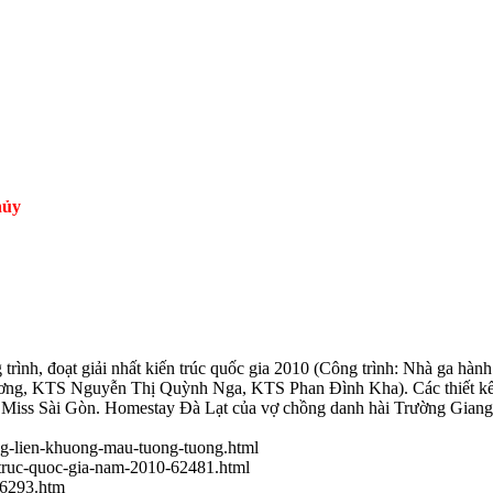
hủy
, đoạt giải nhất kiến trúc quốc gia 2010 (Công trình: Nhà ga hành kh
ơng, KTS Nguyễn Thị Quỳnh Nga, KTS Phan Đình Kha). Các thiết 
Miss Sài Gòn. Homestay Đà Lạt của vợ chồng danh hài Trường Gian
ng-lien-khuong-mau-tuong-tuong.html
n-truc-quoc-gia-nam-2010-62481.html
746293.htm