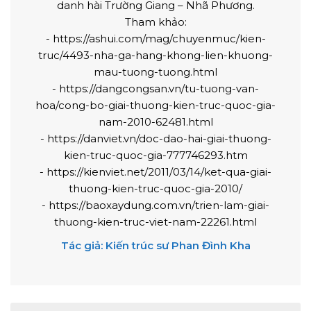
danh hài Trường Giang – Nhã Phương.
Tham khảo:
- https://ashui.com/mag/chuyenmuc/kien-
truc/4493-nha-ga-hang-khong-lien-khuong-
mau-tuong-tuong.html
- https://dangcongsan.vn/tu-tuong-van-
hoa/cong-bo-giai-thuong-kien-truc-quoc-gia-
nam-2010-62481.html
- https://danviet.vn/doc-dao-hai-giai-thuong-
kien-truc-quoc-gia-777746293.htm
- https://kienviet.net/2011/03/14/ket-qua-giai-
thuong-kien-truc-quoc-gia-2010/
- https://baoxaydung.com.vn/trien-lam-giai-
thuong-kien-truc-viet-nam-22261.html
Tác giả: Kiến trúc sư Phan Đình Kha