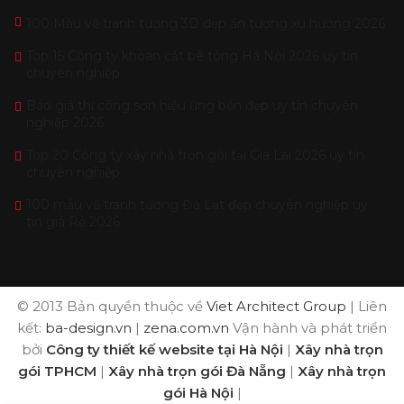
100 Mẫu vẽ tranh tường 3D đẹp ấn tượng xu hướng 2026
Top 15 Công ty khoan cắt bê tông Hà Nội 2026 uy tín
chuyên nghiệp
Báo giá thi công sơn hiệu ứng bền đẹp uy tín chuyên
nghiệp 2026
Top 20 Công ty xây nhà trọn gói tại Gia Lai 2026 uy tín
chuyên nghiệp
100 mẫu vẽ tranh tường Đà Lạt đẹp chuyên nghiệp uy
tín giá Rẻ 2026
© 2013 Bản quyền thuộc về
Viet Architect Group
| Liên
kết:
ba-design.vn
|
zena.com.vn
Vận hành và phát triển
bởi
Công ty thiết kế website tại Hà Nội
|
Xây nhà trọn
gói TPHCM
|
Xây nhà trọn gói Đà Nẵng
|
Xây nhà trọn
gói Hà Nội
|