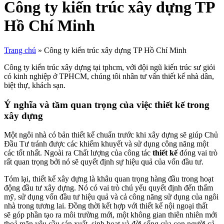
Công ty kiến trúc xây dựng TP
Hồ Chí Minh
Trang chủ
»
Công ty kiến trúc xây dựng TP Hồ Chí Minh
Công ty kiến trúc xây dựng tại tphcm, với đội ngũ kiến trúc sư giỏi
có kinh nghiệp ở TPHCM, chúng tôi nhân tư vấn thiết kế nhà dân,
biệt thự, khách sạn.
Ý nghĩa và tầm quan trọng của việc thiết kế trong
xây dựng
Một ngôi nhà có bản thiết kế chuẩn trước khi xây dựng sẽ giúp Chủ
Đầu Tư tránh được các khiếm khuyết và sử dụng công năng một
các tốt nhất. Ngoài ra Chất lượng của công tác
thiết kế
đóng vai trò
rất quan trọng bởi nó sẽ quyết định sự hiệu quả của vốn đầu tư.
Tóm lại, thiết kế xây dựng là khâu quan trọng hàng đầu trong hoạt
động đầu tư xây dựng. Nó có vai trò chú yếu quyết định đến thẩm
mỹ, sử dụng vốn đầu tư hiệu quả và cả công năng sử dụng của ngôi
nhà trong tương lai. Đồng thời kết hợp với thiết kế nội ngoại thất
sẽ góp phần tạo ra môi trường mới, một không gian thiên nhiên mới
thoả mãn yêu cầu sán xuất, sinh hoạt và đời sống của con người cả