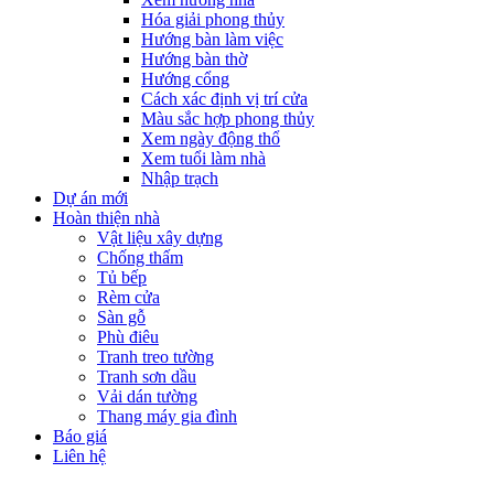
Hóa giải phong thủy
Hướng bàn làm việc
Hướng bàn thờ
Hướng cổng
Cách xác định vị trí cửa
Màu sắc hợp phong thủy
Xem ngày động thổ
Xem tuổi làm nhà
Nhập trạch
Dự án mới
Hoàn thiện nhà
Vật liệu xây dựng
Chống thấm
Tủ bếp
Rèm cửa
Sàn gỗ
Phù điêu
Tranh treo tường
Tranh sơn dầu
Vải dán tường
Thang máy gia đình
Báo giá
Liên hệ