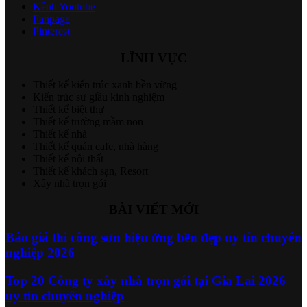
Kênh Youtube
Fanpage
Pinterest
LĨNH VỰC
Thiết kế kiến trúc xanh bền vững
Kiến trúc sư giầu kinh nghiệm
Thiết kế biệt thự
Thiết kế trường mầm non
Thiết kế nhà
Thiết kế quán cafe, nhà hàng
Thiết kế nội thất
Thiết kế khách sạn, Resort
Xây nhà trọn gói
BÀI VIẾT MỚI
Báo giá thi công sơn hiệu ứng bền đẹp uy tín chuyên
nghiệp 2026
Top 20 Công ty xây nhà trọn gói tại Gia Lai 2026
uy tín chuyên nghiệp