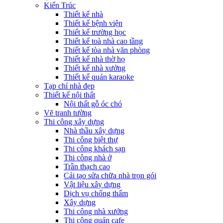
Kiến Trúc
Thiết kế nhà
Thiết kế bệnh viện
Thiết kế trường học
Thiết kế toà nhà cao tầng
Thiết kế tòa nhà văn phòng
Thiết kế nhà thờ họ
Thiết kế nhà xưởng
Thiết kế quán karaoke
Tạp chí nhà đẹp
Thiết kế nội thất
Nội thất gỗ óc chó
Vẽ tranh tường
Thi công xây dựng
Nhà thầu xây dựng
Thi công biệt thự
Thi công khách sạn
Thi công nhà ở
Trần thạch cao
Cải tạo sửa chữa nhà trọn gói
Vật liệu xây dựng
Dịch vụ chống thấm
Xây dựng
Thi công nhà xưởng
Thi công quán cafe