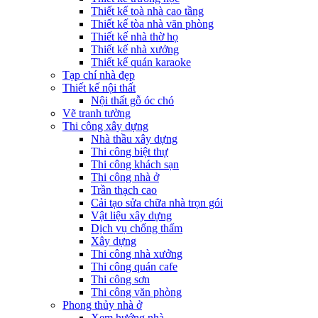
Thiết kế toà nhà cao tầng
Thiết kế tòa nhà văn phòng
Thiết kế nhà thờ họ
Thiết kế nhà xưởng
Thiết kế quán karaoke
Tạp chí nhà đẹp
Thiết kế nội thất
Nội thất gỗ óc chó
Vẽ tranh tường
Thi công xây dựng
Nhà thầu xây dựng
Thi công biệt thự
Thi công khách sạn
Thi công nhà ở
Trần thạch cao
Cải tạo sửa chữa nhà trọn gói
Vật liệu xây dựng
Dịch vụ chống thấm
Xây dựng
Thi công nhà xưởng
Thi công quán cafe
Thi công sơn
Thi công văn phòng
Phong thủy nhà ở
Xem hướng nhà