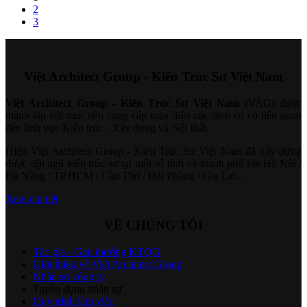
2
3
Việt Architect Group - Kiến Trúc Sư Việt Nam
Việt Architect Group - Kiến Trúc Sư Việt Nam
(VAG) được
thành lập với mục tiêu cung cấp toàn diện các dịch vụ có liên quan
đến lĩnh vực Kiến trúc - Xây dựng và Nội thất.
Hiện Việt Architect Group - Kiến Trúc Sư Việt Nam đã xây dựng
được đội ngũ kiến trúc sư tại một số tỉnh và thành phố lớn Hà Nội /
Đà Nẵng / TP.HCM / Cần Thơ / Hải Phòng / Gia Lai...
Xem chi tiết
VỀ CHÚNG TÔI
Tác giả - Giải thưởng KTQG
Giới thiệu về Việt Architect Group
Nhân sự công ty
Tuyển dụng nhân sự
Quy trình làm việc