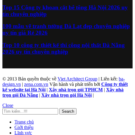
Top 15 Công ty khoan cắt bê tông Hà Nội 2026 uy
tín chuyên nghiệp
100 mẫu vẽ tranh tường Đà Lạt đẹp chuyên nghiệp
uy tín giá Rẻ 2026
Top 10 công ty thiết kế thi công nội thất Đà Nẵng
2026 uy tín chuyên nghiệp
© 2013 Bản quyền thuộc về
Viet Architect Group
| Liên kết:
ba-
design.vn
|
zena.com.vn
Vận hành và phát triển bởi
Công ty thiết
kế website tại Hà Nội
|
Xây nhà trọn gói TPHCM
|
Xây nhà
trọn gói Đà Nẵng
|
Xây nhà trọn gói Hà Nội
|
Close
Search
Trang chủ
Giới thiệu
Lĩnh vực