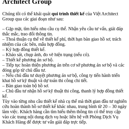
Architect Group
Chúng tôi có thể khái quát
qui trình thiết kế
của Việt Architect
Group qua các giai đoạn như sau:
– Gặp mặt, tìm hiểu nhu cầu cụ thể. Nhận yêu cầu tư vấn, giải đáp
thắc mắc, trao đổi thông tin.
– Thoả thuận cụ thể về thiết kế phí, thời hạn bàn giao hồ sơ, trách
nhiệm của các bên, mẫu hợp đồng.
– Ký hợp đồng thiết kế.
– Khảo sát, chụp ảnh, đo vẽ hiện trạng (nếu có).
– Thiết kế phương án sơ bộ.
– Tiếp tục hoàn thiện phương án trên cơ sở phương án sơ bộ và các
đóng góp từ chủ đầu tư.
– Nếu chủ đầu tư duyệt phương án sơ bộ, công ty tiến hành triển
khai hồ sơ kỹ thuật và dự toán thi công chi tiết.
– Bàn giao toàn bộ hồ sơ.
– Chủ đầu tư nhận hồ sơ kỹ thuật thi công, thanh lý hợp đồng thiết
kế.
Tùy vào từng nhu cầu thiết kế nhà cụ thể mà thời gian đầu tư nghiên
cứu hoàn thành hồ sơ thiết kế khác nhau, trung bình từ 20 – 30 ngày
làm việc. Khách hàng cần tìm hiểu thêm thông tin có thể truy cập
vào các trang nội dung dịch vụ hoặc liên hệ với Phòng Dịch Vụ
Khách Hàng để được tư vấn giải đáp trực tiếp.