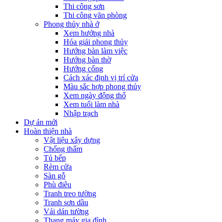
Thi công sơn
Thi công văn phòng
Phong thủy nhà ở
Xem hướng nhà
Hóa giải phong thủy
Hướng bàn làm việc
Hướng bàn thờ
Hướng cổng
Cách xác định vị trí cửa
Màu sắc hợp phong thủy
Xem ngày động thổ
Xem tuổi làm nhà
Nhập trạch
Dự án mới
Hoàn thiện nhà
Vật liệu xây dựng
Chống thấm
Tủ bếp
Rèm cửa
Sàn gỗ
Phù điêu
Tranh treo tường
Tranh sơn dầu
Vải dán tường
Thang máy gia đình