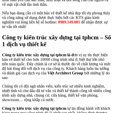
về mặt vật chất lẫn tinh thần.
Nếu bạn đang cần có một bản vẽ thiết kế nhà đẹp tối ưu phong thủy
và công năng sử dụng được thực hiện bởi các KTS giàu kinh
nghiệm vui lòng liên hệ số hotline:
0989.149.805
để nhận được sự
tư vấn tốt nhất!
Công ty kiến trúc xây dựng tại tphcm – Số
1 dịch vụ thiết kế
Công ty kiến trúc xây dựng tại tphcm là đ
ơn vị uy tín thực hiện
bản vẽ thiết kế cho hơn 10000 công trình nhà ở, biệt thự lớn nhỏ
trên toàn quốc. Đây chính là cơ sở là thước đo về chất lượng và mức
độ hài lòng đối với dịch vụ của công ty. Khách hàng luôn tin tưởng
và đánh giá cao dịch vụ của
Việt Architect Group
bởi những lý do
sau:
Chúng tôi có đội ngũ nhân viên, kiến trúc sư nhiều kinh nghiệm,
nhiệt tình và chu đáo đã tư vấn và thiết kế thành công rất nhiều công
trình xây dựng nhà, chung cư, cửa hàng, thiết kế văn phòng,
showroom… rộng khắp cả nước.
Công ty kiến trúc xây dựng tại tphcm
tự tin đồng hành với khách
hàng trong mọi công trình dù là phức tạp nhất, khẳng định thương