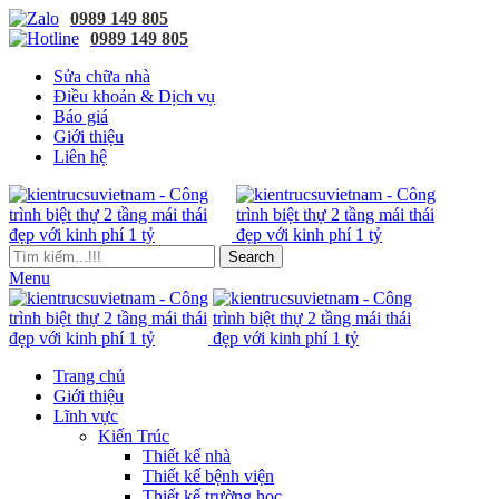
0989 149 805
0989 149 805
Sửa chữa nhà
Điều khoản & Dịch vụ
Báo giá
Giới thiệu
Liên hệ
Search
Menu
Trang chủ
Giới thiệu
Lĩnh vực
Kiến Trúc
Thiết kế nhà
Thiết kế bệnh viện
Thiết kế trường học